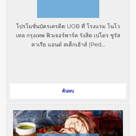
โปรโมชั่นบัตรเครดิต UOB ที่ โรงแรม โนโว
เทล กรุงเทพ ฟิวเจอร์พาร์ค รังสิต เปโดร ชูรัส
คาเรีย แอนด์ สเต็กเฮ้าส์ (Ped...
ค้นพบ