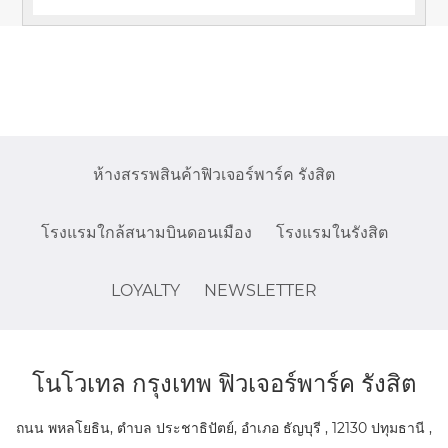
ห้างสรรพสินค้าฟิวเจอร์พาร์ค รังสิต
โรงแรมใกล้สนามบินดอนเมือง
โรงแรมในรังสิต
LOYALTY
NEWSLETTER
โนโวเทล กรุงเทพ ฟิวเจอร์พาร์ค รังสิต
ถนน พหลโยธิน, ตำบล ประชาธิปัตย์, อำเภอ ธัญบุรี , 12130 ปทุมธานี ,