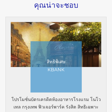
คุณน่าจะชอบ
สิทธิพิเศษ
KBANK
โปรโมชั่นบัตรเครดิตห้องอาหารโรงแรม โนโว
เทล กรุงเทพ ฟิวเจอร์พาร์ค รังสิต สิทธิเฉพาะ