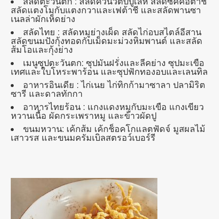
สลัดตะวันตก
: สลัดควินัวตับบูเลห์ สลัดซัคคอตาช
สลัดแตงโมกับแตงกวาและเฟต้าชี และสลัดพานซา
เนลล่าผักเห็ดย่าง
สลัดไทย
: สลัดหมูย่างเผ็ด สลัดไก่อบสไตล์อีสาน
สลัดขนมปังกุ้งทอดกับเม็ดมะม่วงหิมพานต์ และสลัด
ส้มโอและกุ้งย่าง
เมนูซุปตะวันตก
: ซุปมันฝรั่งและลีคย่าง ซุปมะเขือ
เทศและใบโหระพาร้อน และซุปฟักทองอบและเลนทิล
อาหารอินเดีย
: ไก่เนย ไก่ทิกก้ามาซาลา ปลามิริต
ซารี และดาลทักกา
อาหารไทยร้อน
: แกงแดงหมูกับมะเขือ แกงเขียว
หวานเนื้อ ผัดกระเพราหมู และข้าวผัดปู
ขนมหวาน
: เค้กส้ม เค้กช็อคโกแลตฟัดจ์ มูสผลไม้
เสาวรส และขนมครัมเบิลสตรอว์เบอร์รี