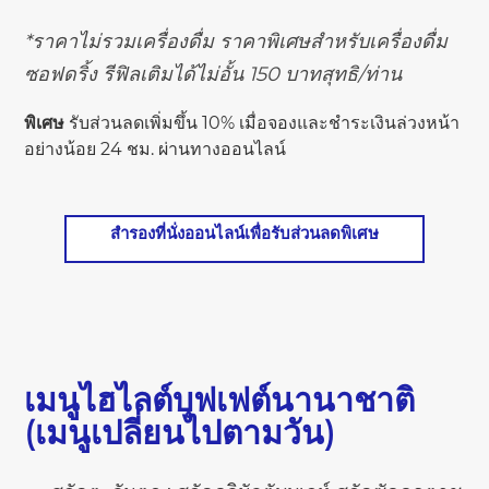
*ราคาไม่รวมเครื่องดื่ม ราคาพิเศษสำหรับเครื่องดื่ม
ซอฟดริ้ง รีฟิลเติมได้ไม่อั้น 150 บาทสุทธิ/ท่าน
พิเศษ
รับส่วนลดเพิ่มขึ้น 10% เมื่อจองและชำระเงินล่วงหน้า
อย่างน้อย 24 ชม. ผ่านทางออนไลน์
สำรองที่นั่งออนไลน์เพื่อรับส่วนลดพิเศษ
เมนูไฮไลต์บุฟเฟต์นานาชาติ
(เมนูเปลี่ยนไปตามวัน)