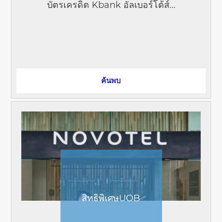
บัตรเครดิต Kbank อัลเบอร์โต้ส์...
ค้นพบ
สิทธิพิเศษUOB