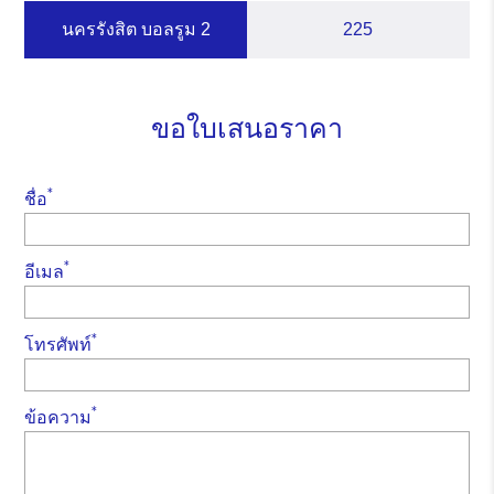
นครรังสิต บอลรูม 2
225
ขอใบเสนอราคา
*
ชื่อ
*
อีเมล
*
โทรศัพท์
*
ข้อความ