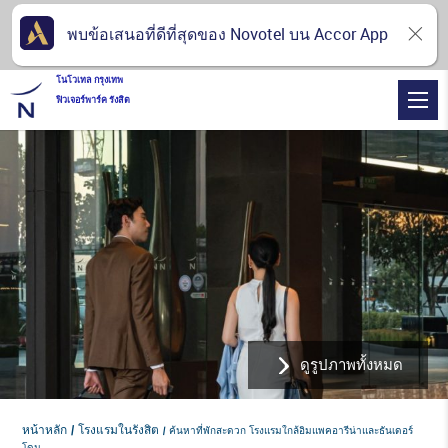
พบข้อเสนอที่ดีที่สุดของ Novotel บน Accor App
โนโวเทล กรุงเทพ
ฟิวเจอร์พาร์ค รังสิต
ดูรูปภาพทั้งหมด
หน้าหลัก
โรงแรมในรังสิต
ค้นหาที่พักสะดวก โรงแรมใกล้อิมแพคอารีน่าและธันเดอร์
โดม