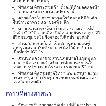
หลากหลายสายพันธุ์
พิพิธภัณฑ์พระรามเก้า: ตั้งอยู่ที่ตำบลคลองห้า
อำเภอคลองหลวง จังหวัดปทุมธานี
ตลาดน้ำอโยธยา: ตลาดน้ำย้อนยุคที่มีสินค้า
พื้นบ้าน อาหาร และของที่ระลึก
ตลาดน้ำนครรังสิต: เป็นแหล่งท่องเที่ยวที่มี
สินค้า OTOP จากเมืองรังสิต และนิทรรศการ วิถี
ชีวิตของชุมชนริมฝั่งคลองรังสิตประยูรศักดิ์
สวนสนุกดรีมเวิลด์: เป็นสถานที่พักผ่อนที่
รวบรวมความบันเทิงนานาชนิดไว้ด้วยกัน ใน
เนื้อที่กว่า 160 ไร่
สวนนกนครนายก: สวนนกขนาดใหญ่ที่มีนก
นานาชนิด เหมาะสำหรับการพักผ่อนหย่อนใจ
และถ่ายรูป ห่างจากโรงแรมประมาณ 30 กม.
พิพิธภัณฑ์ธรรมชาติวิทยา ๕๐ พรรษา สยาม
บรมราชกุมารี: เรียนรู้เกี่ยวกับธรรมชาติและสิ่ง
แวดล้อมรอบตัว
สถานที่ทางศาสนา
วัดพระศรีมหาธาตุ: วัดเก่าแก่ที่มีพระปรางค์